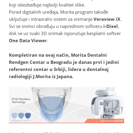
koji obezbeđuje najbolji kvalitet slike.
Pored digitalnih uređaja, Morita program takođe
uključuje i intraoralni sistem za snimanje
Veraview iX
.
Svi se snimci obrađuju u naprednom softveru
i-Dixel
,
dok se uz svaki 3D snimak isporučuje besplatni softver
One Data Viewer
.
Kompletiran na ovaj način, Morita Dentalni
Rendgen Centar u Beogradu je danas prvi i jedini
referentni centar u Srbiji, lidera u dentalnoj
radiologiji J.Morita iz Japana.