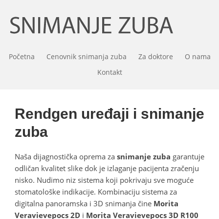
Početna
Cenovnik snimanja zuba
Za doktore
O nama
Kontakt
Rendgen uređaji i snimanje
zuba
Naša dijagnostička oprema za
snimanje zuba
garantuje
odličan kvalitet slike dok je izlaganje pacijenta zračenju
nisko. Nudimo niz sistema koji pokrivaju sve moguće
stomatološke indikacije. Kombinaciju sistema za
digitalna panoramska i 3D snimanja čine
Morita
Veravievepocs 2D
i
Morita Veravievepocs 3D R100