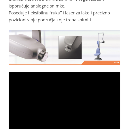
isporučuje analogne snimke.
Poseduje fleksibilnu “ruku” i laser za lako i precizno
pozicioniranje područja koje treba snimiti.