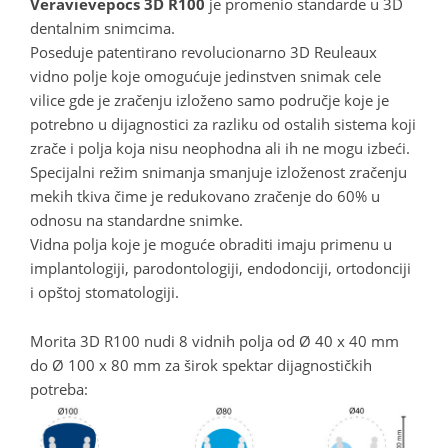
Veravievepocs 3D R100
je promenio standarde u 3D
dentalnim snimcima.
Poseduje patentirano revolucionarno 3D Reuleaux
vidno polje koje omogućuje jedinstven snimak cele
vilice gde je zračenju izloženo samo područje koje je
potrebno u dijagnostici za razliku od ostalih sistema koji
zrače i polja koja nisu neophodna ali ih ne mogu izbeći.
Specijalni režim snimanja smanjuje izloženost zračenju
mekih tkiva čime je redukovano zračenje do 60% u
odnosu na standardne snimke.
Vidna polja koje je moguće obraditi imaju primenu u
implantologiji, parodontologiji, endodonciji, ortodonciji
i opštoj stomatologiji.
Morita 3D R100 nudi 8 vidnih polja od Ø 40 x 40 mm
do Ø 100 x 80 mm za širok spektar dijagnostičkih
potreba: