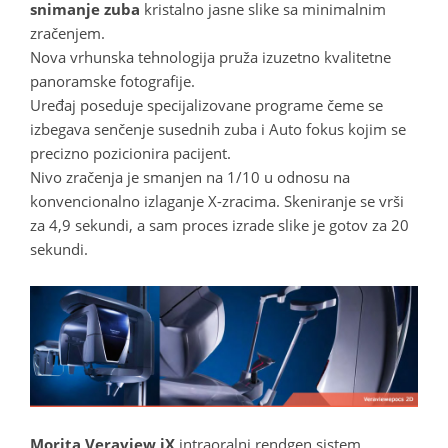
snimanje zuba
kristalno jasne slike sa minimalnim
zračenjem.
Nova vrhunska tehnologija pruža izuzetno kvalitetne
panoramske fotografije.
Uređaj poseduje specijalizovane programe čeme se
izbegava senčenje susednih zuba i Auto fokus kojim se
precizno pozicionira pacijent.
Nivo zračenja je smanjen na 1/10 u odnosu na
konvencionalno izlaganje X-zracima. Skeniranje se vrši
za 4,9 sekundi, a sam proces izrade slike je gotov za 20
sekundi.
Morita Veraview iX
intraoralni rendgen sistem