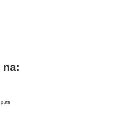
 na:
uputa