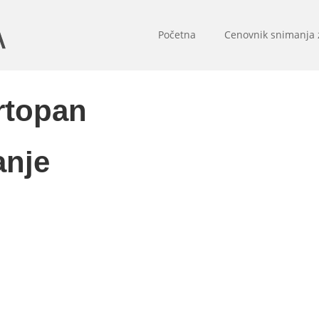
Početna
Cenovnik snimanja
rtopan
anje