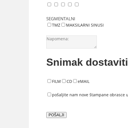
SEGMENTALNI
TMZ
MAKSILARNI SINUSI
Snimak dostaviti
FILM
CD
eMAIL
pošaljite nam nove štampane obrasce 
POŠALJI